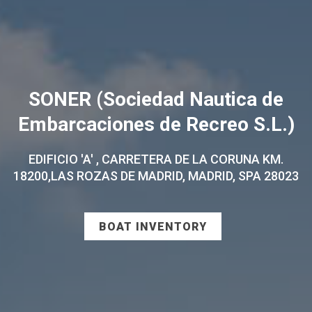
SONER (Sociedad Nautica de
Embarcaciones de Recreo S.L.)
EDIFICIO 'A' , CARRETERA DE LA CORUNA KM.
18200,LAS ROZAS DE MADRID, MADRID, SPA 28023
BOAT INVENTORY